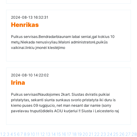
2024-08-13 16:32:31
Henrikas
Puikus servisas.Bendradarbiaunam labai seniai,gal kokius 10
metų.Niekada nenusivyliau.Maloni administratorė,puikūs
vaikinai.linkiu įmonėi klestėjimo
2024-08-10 14:22:02
Irina
Puikus servisas!Naudojomes 2kart. Siustas dviratis puikiai
pristatytas, sekanti siunta sunkaus svorio pristatyta iki duru is
kiemo puses 09 rugpjucio, net man nesant dar namie (sorry
pavelavau truputi)didelis ACIU kurjeriui !! Siusta i Leicesterio raj
1
2
3
4
5
6
7
8
9
10
11
12
13
14
15
16
17
18
19
20
21
22
23
24
25
26
27
28