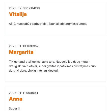
2025-02-08 12:04:30
Vitalija
Ačiū, nuostabūs darbuotojai, šauniai pristatomos siuntos.
2025-01-13 16:13:52
Margarita
Tik geriausi atsiliepimai apie tora. Naudoju jau daug metu -
draugiski vairuotojai, super greitas ir patikimas pristatymas nuo
duru iki duru. Linkiu ir toliau klesteti !
2025-01-11 09:19:41
Anna
Super !!!