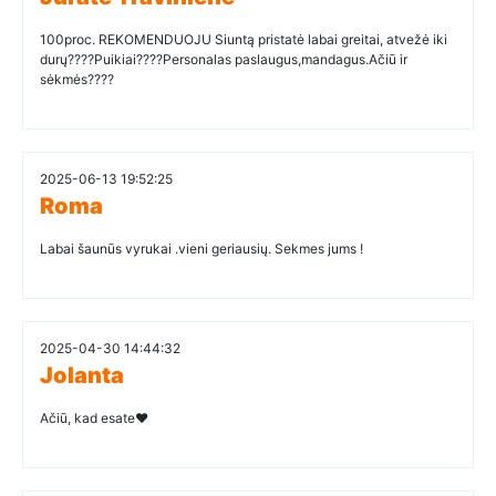
100proc. REKOMENDUOJU Siuntą pristatė labai greitai, atvežė iki
durų????Puikiai????Personalas paslaugus,mandagus.Ačiū ir
sėkmės????
2025-06-13 19:52:25
Roma
Labai šaunūs vyrukai .vieni geriausių. Sekmes jums !
2025-04-30 14:44:32
Jolanta
Ačiū, kad esate❤️