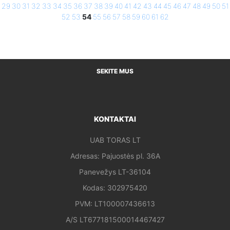
29
30
31
32
33
34
35
36
37
38
39
40
41
42
43
44
45
46
47
48
49
50
51
52
53
54
55
56
57
58
59
60
61
62
SEKITE MUS
KONTAKTAI
UAB TORAS LT
Adresas: Pajuostės pl. 36A
Panevežys LT-36104
Kodas: 302975420
PVM: LT100007436613
A/S LT677181500014467427