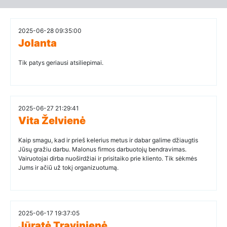
2025-06-28 09:35:00
Jolanta
Tik patys geriausi atsiliepimai.
2025-06-27 21:29:41
Vita Želvienė
Kaip smagu, kad ir prieš kelerius metus ir dabar galime džiaugtis
Jūsų gražiu darbu. Malonus firmos darbuotojų bendravimas.
Vairuotojai dirba nuoširdžiai ir prisitaiko prie kliento. Tik sėkmės
Jums ir ačiū už tokį organizuotumą.
2025-06-17 19:37:05
Jūratė Travinienė