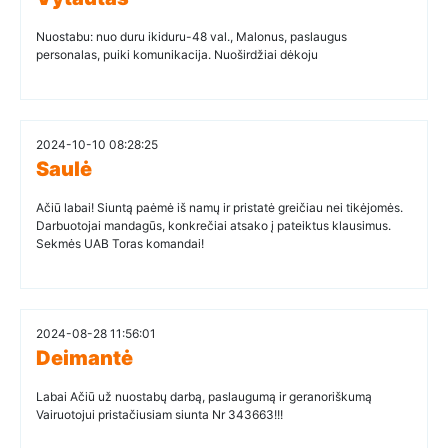
Nuostabu: nuo duru ikiduru-48 val., Malonus, paslaugus
personalas, puiki komunikacija. Nuoširdžiai dėkoju
2024-10-10 08:28:25
Saulė
Ačiū labai! Siuntą paėmė iš namų ir pristatė greičiau nei tikėjomės.
Darbuotojai mandagūs, konkrečiai atsako į pateiktus klausimus.
Sekmės UAB Toras komandai!
2024-08-28 11:56:01
Deimantė
Labai Ačiū už nuostabų darbą, paslaugumą ir geranoriškumą
Vairuotojui pristačiusiam siunta Nr 343663!!!