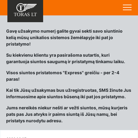
Gavę užsakymo numerį galite gyvai sekti savo siuntinio
kelią mūsų unikalios sistemos žemėlapyje iki pat jo
pristatymo!
Su kiekvienu klientu yra pasirašoma sutartis, kuri
garantuoja siuntos saugumą ir pristatymą tinkamu laiku.
Visos siuntos pristatomos "Express" greičiu - per 2-4
paras!
Kai tik Jūsų užsakymas bus užregistruotas, SMS žinute Jus
informuosime apie siuntos būseną iki pat jos pristatymo.
Jums nereikės niekur nešti ar vežti siuntos, mūsų kurjeris
pats pas Jus atvyks ir paims siuntą iš Jūsų namų, bei
pristatys nurodytu adresu.