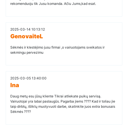
rekomenduoju tik Jusu komanda. Ačiu Jums,kad esat.
2025-03-14 10:13:12
GenovaiteL
Sėkmės ir klestėjimo jusu firmai ,o vairuotojams sveikatos ir
sekmingu pervezimu
2025-03-05 13:40:00
Ina
Daug metų esu jūsų kliente Tikrai atliekate puikų servisą.
Vairuotojai yra labai paslaugūs. Pagarba jiems ???? Kad ir toliau jie
taip dirbtų, išliktų muotyvuoti darbe, skatinkite juos extra bonusais
Sėkmės ????