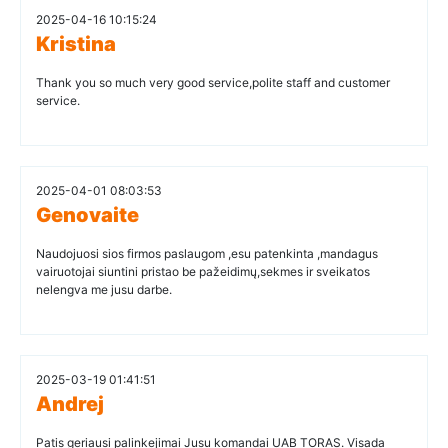
2025-04-16 10:15:24
Kristina
Thank you so much very good service,polite staff and customer
service.
2025-04-01 08:03:53
Genovaite
Naudojuosi sios firmos paslaugom ,esu patenkinta ,mandagus
vairuotojai siuntini pristao be pažeidimų,sekmes ir sveikatos
nelengva me jusu darbe.
2025-03-19 01:41:51
Andrej
Patis geriausi palinkejimai Jusu komandai UAB TORAS. Visada