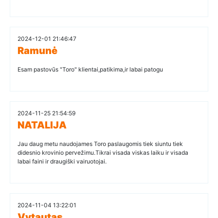
2024-12-01 21:46:47
Ramunė
Esam pastovūs "Toro" klientai,patikima,ir labai patogu
2024-11-25 21:54:59
NATALIJA
Jau daug metu naudojames Toro paslaugomis tiek siuntu tiek
didesnio krovinio pervežimu.Tikrai visada viskas laiku ir visada
labai faini ir draugiški vairuotojai.
2024-11-04 13:22:01
Vytautas