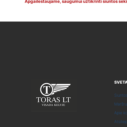
Apgailestaujame, saugumui užtikrinti siuntos seki
SVETA
Siunto
Maršru
Apie k
Atsilie