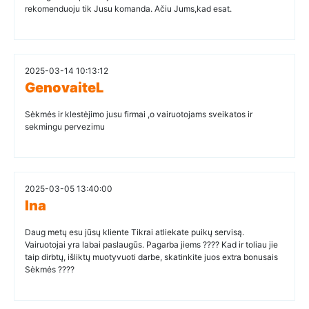
rekomenduoju tik Jusu komanda. Ačiu Jums,kad esat.
2025-03-14 10:13:12
GenovaiteL
Sėkmės ir klestėjimo jusu firmai ,o vairuotojams sveikatos ir
sekmingu pervezimu
2025-03-05 13:40:00
Ina
Daug metų esu jūsų kliente Tikrai atliekate puikų servisą.
Vairuotojai yra labai paslaugūs. Pagarba jiems ???? Kad ir toliau jie
taip dirbtų, išliktų muotyvuoti darbe, skatinkite juos extra bonusais
Sėkmės ????