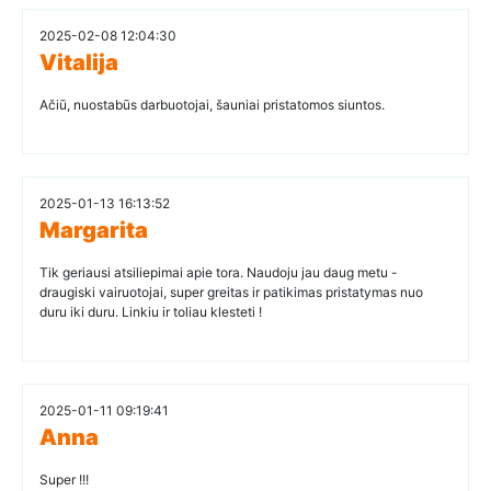
2025-02-08 12:04:30
Vitalija
Ačiū, nuostabūs darbuotojai, šauniai pristatomos siuntos.
2025-01-13 16:13:52
Margarita
Tik geriausi atsiliepimai apie tora. Naudoju jau daug metu -
draugiski vairuotojai, super greitas ir patikimas pristatymas nuo
duru iki duru. Linkiu ir toliau klesteti !
2025-01-11 09:19:41
Anna
Super !!!