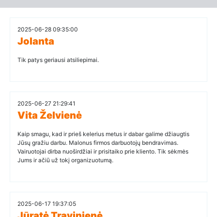
2025-06-28 09:35:00
Jolanta
Tik patys geriausi atsiliepimai.
2025-06-27 21:29:41
Vita Želvienė
Kaip smagu, kad ir prieš kelerius metus ir dabar galime džiaugtis
Jūsų gražiu darbu. Malonus firmos darbuotojų bendravimas.
Vairuotojai dirba nuoširdžiai ir prisitaiko prie kliento. Tik sėkmės
Jums ir ačiū už tokį organizuotumą.
2025-06-17 19:37:05
Jūratė Travinienė