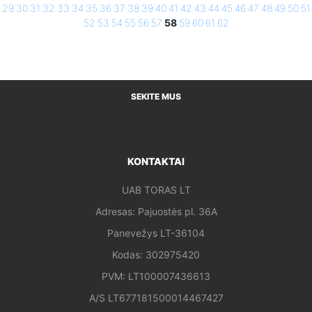
29
30
31
32
33
34
35
36
37
38
39
40
41
42
43
44
45
46
47
48
49
50
51
52
53
54
55
56
57
58
59
60
61
62
SEKITE MUS
KONTAKTAI
UAB TORAS LT
Adresas: Pajuostės pl. 36A
Panevežys LT-36104
Kodas: 302975420
PVM: LT100007436613
A/S LT677181500014467427