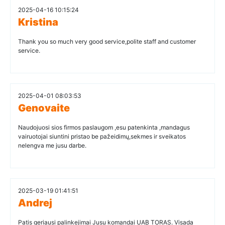
2025-04-16 10:15:24
Kristina
Thank you so much very good service,polite staff and customer
service.
2025-04-01 08:03:53
Genovaite
Naudojuosi sios firmos paslaugom ,esu patenkinta ,mandagus
vairuotojai siuntini pristao be pažeidimų,sekmes ir sveikatos
nelengva me jusu darbe.
2025-03-19 01:41:51
Andrej
Patis geriausi palinkejimai Jusu komandai UAB TORAS. Visada