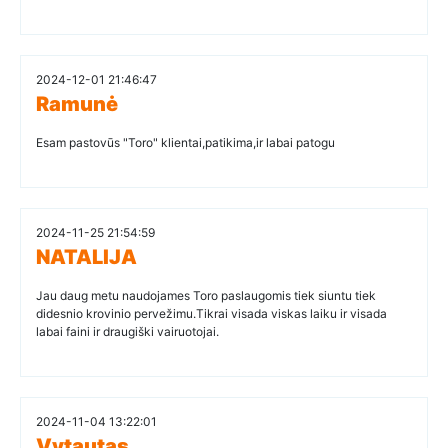
2024-12-01 21:46:47
Ramunė
Esam pastovūs "Toro" klientai,patikima,ir labai patogu
2024-11-25 21:54:59
NATALIJA
Jau daug metu naudojames Toro paslaugomis tiek siuntu tiek
didesnio krovinio pervežimu.Tikrai visada viskas laiku ir visada
labai faini ir draugiški vairuotojai.
2024-11-04 13:22:01
Vytautas