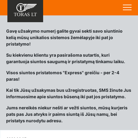
Gavę užsakymo numerį galite gyvai sekti savo siuntinio
kelią mūsų unikalios sistemos žemėlapyje iki pat jo
pristatymo!
Su kiekvienu klientu yra pasirašoma sutartis, kuri
garantuoja siuntos saugumą ir pristatymą tinkamu laiku.
Visos siuntos pristatomos "Express" greičiu - per 2-4
paras!
Kai tik Jūsų užsakymas bus užregistruotas, SMS žinute Jus
informuosime apie siuntos būseną iki pat jos pristatymo.
Jums nereikės niekur nešti ar vežti siuntos, mūsų kurjeris
pats pas Jus atvyks ir paims siuntą iš Jūsų namų, bei
pristatys nurodytu adresu.