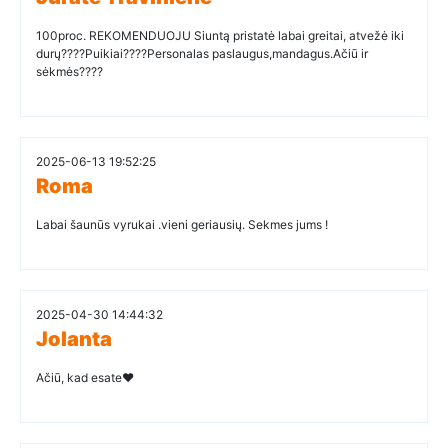
100proc. REKOMENDUOJU Siuntą pristatė labai greitai, atvežė iki
durų????Puikiai????Personalas paslaugus,mandagus.Ačiū ir
sėkmės????
2025-06-13 19:52:25
Roma
Labai šaunūs vyrukai .vieni geriausių. Sekmes jums !
2025-04-30 14:44:32
Jolanta
Ačiū, kad esate❤️