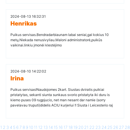
2024-08-13 16:32:31
Henrikas
Puikus servisas.Bendradarbiaunam labai seniai,gal kokius 10
metų.Niekada nenusivyliau.Maloni administratorė,puikūs
vaikinai.linkiu įmonėi klestėjimo
2024-08-10 14:22:02
Irina
Puikus servisas!Naudojomes 2kart. Siustas dviratis puikiai
pristatytas, sekanti siunta sunkaus svorio pristatyta iki duru is
kiemo puses 09 rugpjucio, net man nesant dar namie (sorry
pavelavau truputi)didelis ACIU kurjeriui !! Siusta i Leicesterio raj
1
2
3
4
5
6
7
8
9
10
11
12
13
14
15
16
17
18
19
20
21
22
23
24
25
26
27
28