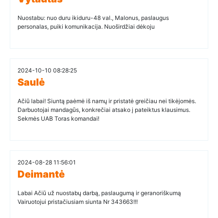
Nuostabu: nuo duru ikiduru-48 val., Malonus, paslaugus
personalas, puiki komunikacija. Nuoširdžiai dėkoju
2024-10-10 08:28:25
Saulė
Ačiū labai! Siuntą paėmė iš namų ir pristatė greičiau nei tikėjomės.
Darbuotojai mandagūs, konkrečiai atsako į pateiktus klausimus.
Sekmės UAB Toras komandai!
2024-08-28 11:56:01
Deimantė
Labai Ačiū už nuostabų darbą, paslaugumą ir geranoriškumą
Vairuotojui pristačiusiam siunta Nr 343663!!!