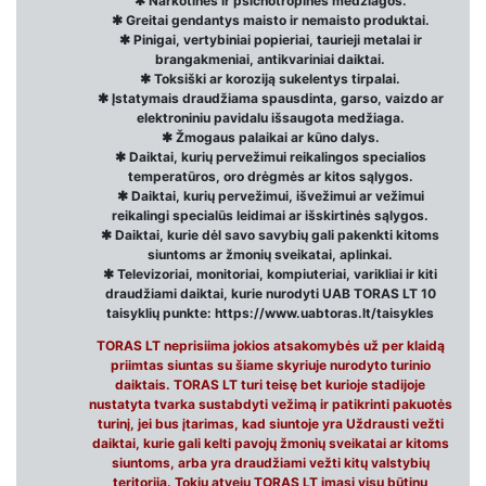
✱ Narkotinės ir psichotropinės medžiagos.
✱ Greitai gendantys maisto ir nemaisto produktai.
✱ Pinigai, vertybiniai popieriai, taurieji metalai ir
brangakmeniai, antikvariniai daiktai.
✱ Toksiški ar koroziją sukelentys tirpalai.
✱ Įstatymais draudžiama spausdinta, garso, vaizdo ar
elektroniniu pavidalu išsaugota medžiaga.
✱ Žmogaus palaikai ar kūno dalys.
✱ Daiktai, kurių pervežimui reikalingos specialios
temperatūros, oro drėgmės ar kitos sąlygos.
✱ Daiktai, kurių pervežimui, išvežimui ar vežimui
reikalingi specialūs leidimai ar išskirtinės sąlygos.
✱ Daiktai, kurie dėl savo savybių gali pakenkti kitoms
siuntoms ar žmonių sveikatai, aplinkai.
✱ Televizoriai, monitoriai, kompiuteriai, varikliai ir kiti
draudžiami daiktai, kurie nurodyti UAB TORAS LT 10
taisyklių punkte: https://www.uabtoras.lt/taisykles
TORAS LT neprisiima jokios atsakomybės už per klaidą
priimtas siuntas su šiame skyriuje nurodyto turinio
daiktais. TORAS LT turi teisę bet kurioje stadijoje
nustatyta tvarka sustabdyti vežimą ir patikrinti pakuotės
turinį, jei bus įtarimas, kad siuntoje yra Uždrausti vežti
daiktai, kurie gali kelti pavojų žmonių sveikatai ar kitoms
siuntoms, arba yra draudžiami vežti kitų valstybių
teritorija. Tokiu atveju TORAS LT imasi visų būtinų