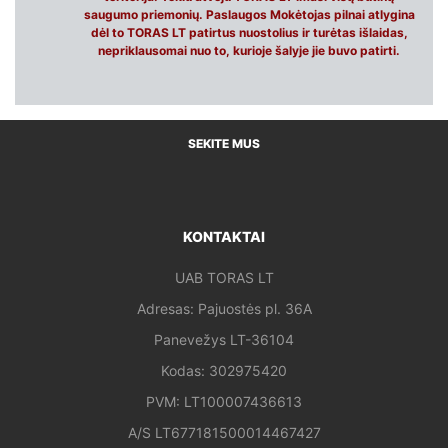
saugumo priemonių. Paslaugos Mokėtojas pilnai atlygina
dėl to TORAS LT patirtus nuostolius ir turėtas išlaidas,
nepriklausomai nuo to, kurioje šalyje jie buvo patirti.
SEKITE MUS
KONTAKTAI
UAB TORAS LT
Adresas: Pajuostės pl. 36A
Panevežys LT-36104
Kodas: 302975420
PVM: LT100007436613
A/S LT677181500014467427