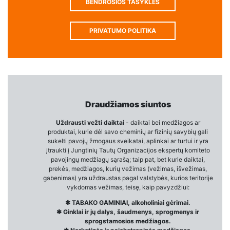
BENDROSIOS TASYKLĖS
PRIVATUMO POLITIKA
Draudžiamos siuntos
Uždrausti vežti daiktai
- daiktai bei medžiagos ar
produktai, kurie dėl savo cheminių ar fizinių savybių gali
sukelti pavojų žmogaus sveikatai, aplinkai ar turtui ir yra
įtraukti į Jungtinių Tautų Organizacijos ekspertų komiteto
pavojingų medžiagų sąrašą; taip pat, bet kurie daiktai,
prekės, medžiagos, kurių vežimas (vežimas, išvežimas,
gabenimas) yra uždraustas pagal valstybės, kurios teritorije
vykdomas vežimas, teisę, kaip pavyzdžiui:
✱ TABAKO GAMINIAI, alkoholiniai gėrimai.
✱ Ginklai ir jų dalys, šaudmenys, sprogmenys ir
sprogstamosios medžiagos.