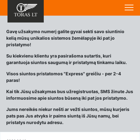
Gavę užsakymo numerį galite gyvai sekti savo siuntinio
kelią mūsų unikalios sistemos žemėlapyje iki pat jo
pristatymo!
Su kiekvienu klientu yra pasirašoma sutartis, kuri
garantuoja siuntos saugumą ir pristatymą tinkamu laiku.
Visos siuntos pristatomos "Express" greičiu - per 2-4
paras!
Kai tik Jūsų užsakymas bus užregistruotas, SMS žinute Jus
informuosime apie siuntos būseną iki pat jos pristatymo.
Jums nereikės niekur nešti ar vežti siuntos, mūsų kurjeris
pats pas Jus atvyks ir paims siuntą iš Jūsų namų, bei
pristatys nurodytu adresu.