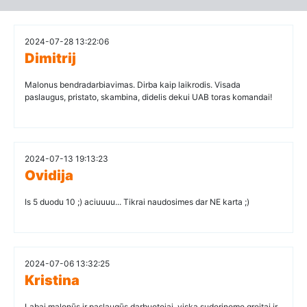
2024-07-28 13:22:06
Dimitrij
Malonus bendradarbiavimas. Dirba kaip laikrodis. Visada
paslaugus, pristato, skambina, didelis dekui UAB toras komandai!
2024-07-13 19:13:23
Ovidija
Is 5 duodu 10 ;) aciuuuu... Tikrai naudosimes dar NE karta ;)
2024-07-06 13:32:25
Kristina
Labai malonūs ir paslaugūs darbuotojai, viską suderinome greitai ir