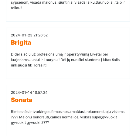
sypsenom, visada malonus, siuntiniai visada laiku.Saunuoliai, taip ir
toliau!!
2024-01-23 21:26:52
Brigita
Didelis ačiū už profesionalumą ir operatyvumą Livetai bei
kurjeriams Justui ir Laurynui! Dėl jų nuo šiol siuntoms į kitas šalis
rinksiuosi tik Toras.lt!
2024-01-14 18:57:24
Sonata
Rimtesnės ir tvarkingos firmos nesu mačiusi, rekomenduoju visiems
???? Malonu bendrauti,kainos normalios, viskas super,gyvuokit
gyvuokit gyvuokit????