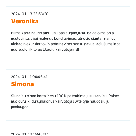
2024-01-13 23:53:20
Veronika
Pirma karta naudojausi jusu paslaugom,likau be galo maloniai
nustebinta,labai malonus bendravimas, atnesie siunta I namus,
niekad niekur dar tokio aptarnavimo neesu gavus, aciu jums labai,
nuo suolo tik toras Lt.aciu vairuotojams!!
2024-01-11 09:06:41
Simona
Siunciau pirma karta ir esu 100% patenkinta jusu servisu. Paime
nuo duru iki duru,malonus vairuotojas .Ateityje naudosiu ju
paslaugas.
2024-01-10 15:43:07