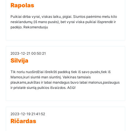
Rapolas
Puikiai dirba vyrai, viskas laiku, pigiai. Siuntos paėmimo metu kilo
nesklandumų (iš mano pusės), bet vyrai viska puikiai išsprendė ir
padėjo. Rekomenduoju
2023-12-21 00:50:21
Silvija
Tik noriu nuoširdžiai išreikšti padėką tiek iš savo pusės,tiek iš
Mamos,kuri siuntė man siuntinį. Vaikinas tamsiais
plaukams,aukštas ir labai mandagus buvo labai malonus,paslaugus
ir pristatė siuntą puikios išvaizdos. Ačiū!
2023-12-19 21:41:52
Ričardas