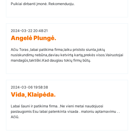
Puikiai dirbanti įmonė. Rekomenduoju.
2024-03-22 20:48:21
Angelė Plungė.
Ačiu Toras ,labai patikima firma,laiku priststo siunta,jokių
nusiskundimų nebūna,daviau ketvirtą kartą,prekės visos.Vairuotojai
mandagūs,taktiški.Kad daugiau tokių firmų būtų.
2024-03-06 19:58:38
Vida, Klaipėda.
Labai šauni ir patikima firma. .Ne vieni metai naudojuosi
paslaugomis Esu labai patenkinta visada . maloniu aptarnavimu . .
Ačiū.