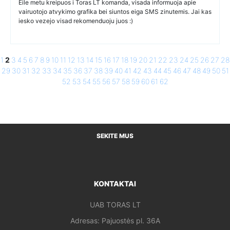
Eile metu kreipuos i Toras LT komanda, visada informuoja apie
vairuotojo atvykimo grafika bei siuntos eiga SMS zinutemis. Jai kas
iesko vezejo visad rekomenduoju juos :)
1
2
3
4
5
6
7
8
9
10
11
12
13
14
15
16
17
18
19
20
21
22
23
24
25
26
27
28
29
30
31
32
33
34
35
36
37
38
39
40
41
42
43
44
45
46
47
48
49
50
51
52
53
54
55
56
57
58
59
60
61
62
SEKITE MUS
KONTAKTAI
UAB TORAS LT
Adresas: Pajuostės pl. 36A