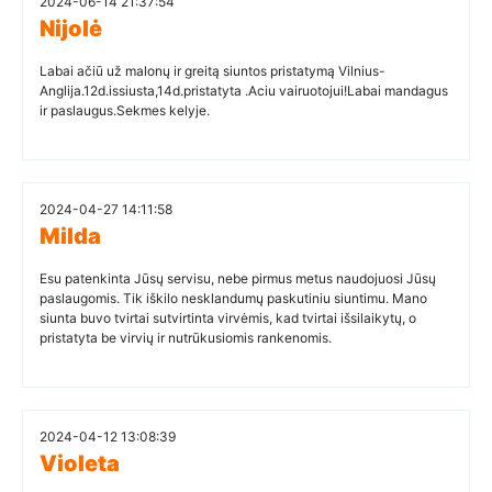
2024-06-14 21:37:54
Nijolė
Labai ačiū už malonų ir greitą siuntos pristatymą Vilnius-
Anglija.12d.issiusta,14d.pristatyta .Aciu vairuotojui!Labai mandagus
ir paslaugus.Sekmes kelyje.
2024-04-27 14:11:58
Milda
Esu patenkinta Jūsų servisu, nebe pirmus metus naudojuosi Jūsų
paslaugomis. Tik iškilo nesklandumų paskutiniu siuntimu. Mano
siunta buvo tvirtai sutvirtinta virvėmis, kad tvirtai išsilaikytų, o
pristatyta be virvių ir nutrūkusiomis rankenomis.
2024-04-12 13:08:39
Violeta