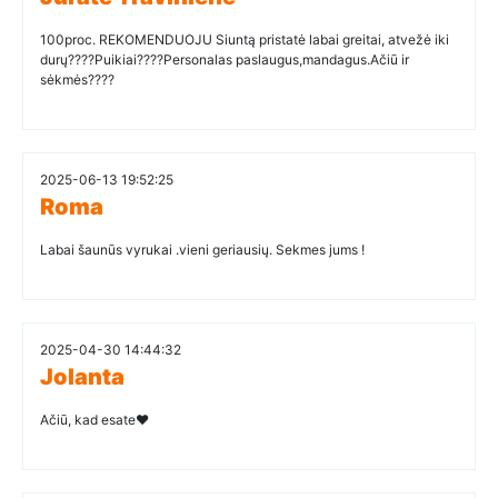
100proc. REKOMENDUOJU Siuntą pristatė labai greitai, atvežė iki
durų????Puikiai????Personalas paslaugus,mandagus.Ačiū ir
sėkmės????
2025-06-13 19:52:25
Roma
Labai šaunūs vyrukai .vieni geriausių. Sekmes jums !
2025-04-30 14:44:32
Jolanta
Ačiū, kad esate❤️