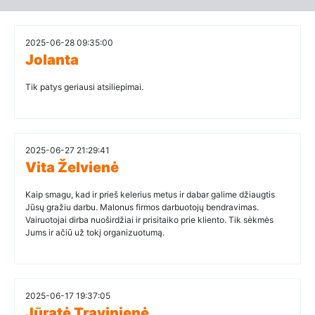
2025-06-28 09:35:00
Jolanta
Tik patys geriausi atsiliepimai.
2025-06-27 21:29:41
Vita Želvienė
Kaip smagu, kad ir prieš kelerius metus ir dabar galime džiaugtis
Jūsų gražiu darbu. Malonus firmos darbuotojų bendravimas.
Vairuotojai dirba nuoširdžiai ir prisitaiko prie kliento. Tik sėkmės
Jums ir ačiū už tokį organizuotumą.
2025-06-17 19:37:05
Jūratė Travinienė