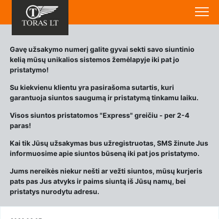
Gavę užsakymo numerį galite gyvai sekti savo siuntinio
kelią mūsų unikalios sistemos žemėlapyje iki pat jo
pristatymo!
Su kiekvienu klientu yra pasirašoma sutartis, kuri
garantuoja siuntos saugumą ir pristatymą tinkamu laiku.
Visos siuntos pristatomos "Express" greičiu - per 2-4
paras!
Kai tik Jūsų užsakymas bus užregistruotas, SMS žinute Jus
informuosime apie siuntos būseną iki pat jos pristatymo.
Jums nereikės niekur nešti ar vežti siuntos, mūsų kurjeris
pats pas Jus atvyks ir paims siuntą iš Jūsų namų, bei
pristatys nurodytu adresu.