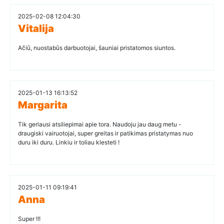
2025-02-08 12:04:30
Vitalija
Ačiū, nuostabūs darbuotojai, šauniai pristatomos siuntos.
2025-01-13 16:13:52
Margarita
Tik geriausi atsiliepimai apie tora. Naudoju jau daug metu -
draugiski vairuotojai, super greitas ir patikimas pristatymas nuo
duru iki duru. Linkiu ir toliau klesteti !
2025-01-11 09:19:41
Anna
Super !!!