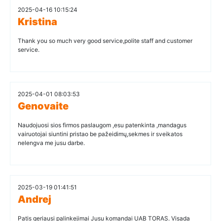
2025-04-16 10:15:24
Kristina
Thank you so much very good service,polite staff and customer
service.
2025-04-01 08:03:53
Genovaite
Naudojuosi sios firmos paslaugom ,esu patenkinta ,mandagus
vairuotojai siuntini pristao be pažeidimų,sekmes ir sveikatos
nelengva me jusu darbe.
2025-03-19 01:41:51
Andrej
Patis geriausi palinkejimai Jusu komandai UAB TORAS. Visada