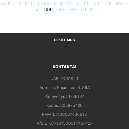
29
30
31
32
33
34
35
36
37
38
39
40
41
42
43
44
45
46
47
48
49
50
51
52
53
54
55
56
57
58
59
60
61
62
SEKITE MUS
KONTAKTAI
UAB TORAS LT
Adresas: Pajuostės pl. 36A
Panevežys LT-36104
Kodas: 302975420
PVM: LT100007436613
A/S LT677181500014467427