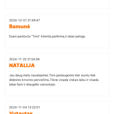
2024-12-01 21:46:47
Ramunė
Esam pastovūs "Toro" klientai,patikima,ir labai patogu
2024-11-25 21:54:59
NATALIJA
Jau daug metu naudojames Toro paslaugomis tiek siuntu tiek
didesnio krovinio pervežimu.Tikrai visada viskas laiku ir visada
labai faini ir draugiški vairuotojai.
2024-11-04 13:22:01
Vytautas