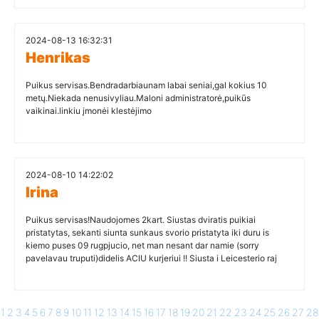
2024-08-13 16:32:31
Henrikas
Puikus servisas.Bendradarbiaunam labai seniai,gal kokius 10
metų.Niekada nenusivyliau.Maloni administratorė,puikūs
vaikinai.linkiu įmonėi klestėjimo
2024-08-10 14:22:02
Irina
Puikus servisas!Naudojomes 2kart. Siustas dviratis puikiai
pristatytas, sekanti siunta sunkaus svorio pristatyta iki duru is
kiemo puses 09 rugpjucio, net man nesant dar namie (sorry
pavelavau truputi)didelis ACIU kurjeriui !! Siusta i Leicesterio raj
1
2
3
4
5
6
7
8
9
10
11
12
13
14
15
16
17
18
19
20
21
22
23
24
25
26
27
28