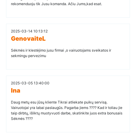
rekomenduoju tik Jusu komanda. Ačiu Jums,kad esat.
2025-03-14 10:13:12
GenovaiteL
Sėkmės ir klestėjimo jusu firmai ,o vairuotojams sveikatos ir
sekmingu pervezimu
2025-03-05 13:40:00
Ina
Daug metų esu jūsų kliente Tikrai atliekate puikų servisą.
Vairuotojai yra labai paslaugūs. Pagarba jiems ???? Kad ir toliau jie
taip dirbtų, išliktų muotyvuoti darbe, skatinkite juos extra bonusais
Sėkmės ????