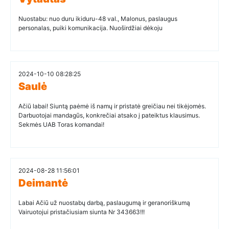
Nuostabu: nuo duru ikiduru-48 val., Malonus, paslaugus
personalas, puiki komunikacija. Nuoširdžiai dėkoju
2024-10-10 08:28:25
Saulė
Ačiū labai! Siuntą paėmė iš namų ir pristatė greičiau nei tikėjomės.
Darbuotojai mandagūs, konkrečiai atsako į pateiktus klausimus.
Sekmės UAB Toras komandai!
2024-08-28 11:56:01
Deimantė
Labai Ačiū už nuostabų darbą, paslaugumą ir geranoriškumą
Vairuotojui pristačiusiam siunta Nr 343663!!!